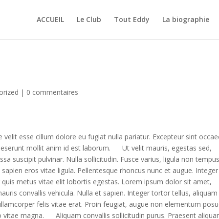
ACCUEIL
Le Club
Tout Eddy
La biographie
orized
|
0 commentaires
e velit esse cillum dolore eu fugiat nulla pariatur. Excepteur sint occae
a deserunt mollit anim id est laborum.
Ut velit mauris, egestas sed,
sa suscipit pulvinar. Nulla sollicitudin. Fusce varius, ligula non tempu
 sapien eros vitae ligula. Pellentesque rhoncus nunc et augue. Integer
er quis metus vitae elit lobortis egestas. Lorem ipsum dolor sit amet,
auris convallis vehicula. Nulla et sapien. Integer tortor tellus, aliquam
ullamcorper felis vitae erat. Proin feugiat, augue non elementum posu
usto vitae magna.
Aliquam convallis sollicitudin purus. Praesent aliqua