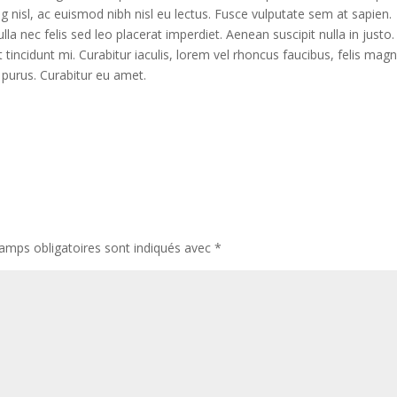
g nisl, ac euismod nibh nisl eu lectus. Fusce vulputate sem at sapien.
a nec felis sed leo placerat imperdiet. Aenean suscipit nulla in justo.
tincidunt mi. Curabitur iaculis, lorem vel rhoncus faucibus, felis mag
s purus. Curabitur eu amet.
amps obligatoires sont indiqués avec
*