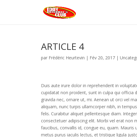
ARTICLE 4
par
Frédéric Heurtevin
|
Fév 20, 2017
|
Uncateg
Duis aute irure dolor in reprehenderit in voluptat
cupidatat non proident, sunt in culpa qui offici
gravida nec, ornare ut, mi. Aenean ut orci vel mas
aliquam, nunc turpis ullamcorper nibh, in tempus
felis. Curabitur aliquet pellentesque diam. Integ
consectetuer adipiscing elit. Morbi vel erat non m
faucibus, convallis id, congue eu, quam. Mauris 
metus purus iaculis lectus, et tristique ligula j