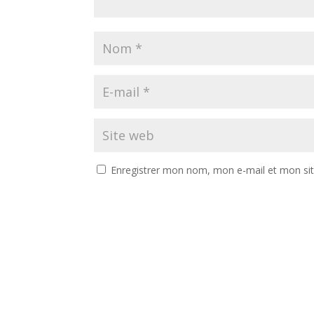
Enregistrer mon nom, mon e-mail et mon si
A
l
t
e
r
n